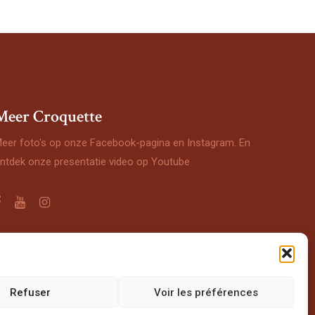
Meer Croquette
eer foto's op onze Facebook-pagina en Instagram. En
ntdek onze presentatie video op Youtube
En dankzij
Mungo Graphic
voor zijn foto's
Refuser
Voir les préférences