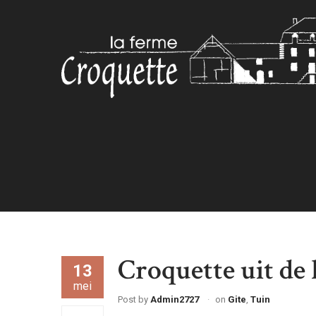
Croquette uit de 
13
mei
Post by
Admin2727
on
Gite
,
Tuin