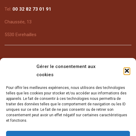
Tel:
00 32 82 73 01 91
Chaussée, 13
5530 Evrehailles
Gérer le consentement aux
cookies
Encore plus de Croquette
Pour offrir les meilleures expériences, nous utilisons des technologies
telles que les cookies pour stocker et/ou accéder aux informations des
Plus de photos sur Facebook et Instagram. Découvrez aussi
appareils. Le fait de consentir à ces technologies nous permettra de
notre vidéo de présentation sur Youtube.
traiter des données telles que le comportement de navigation ou les ID
uniques sur ce site. Le fait de ne pas consentir ou de retirer son
consentement peut avoir un effet négatif sur certaines caractéristiques
et fonctions.