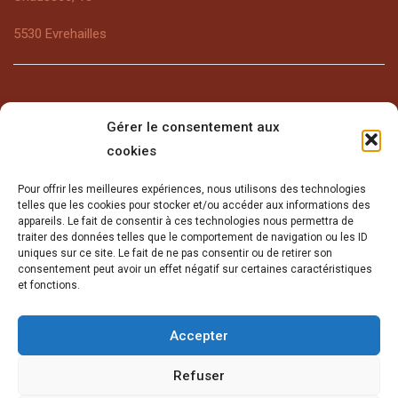
5530 Evrehailles
Gérer le consentement aux
cookies
Encore plus de Croquette
Pour offrir les meilleures expériences, nous utilisons des technologies
telles que les cookies pour stocker et/ou accéder aux informations des
Plus de photos sur Facebook et Instagram. Découvrez aussi
appareils. Le fait de consentir à ces technologies nous permettra de
notre vidéo de présentation sur Youtube.
traiter des données telles que le comportement de navigation ou les ID
uniques sur ce site. Le fait de ne pas consentir ou de retirer son
consentement peut avoir un effet négatif sur certaines caractéristiques
et fonctions.
Accepter
Et merci à
Mungo Graphic
pour ses photos
Refuser